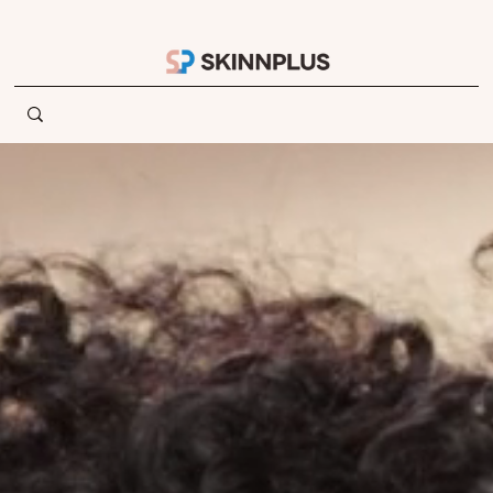
CERTIFICATIO
CERTIFICATIO
GS홈쇼핑 론칭
I. 캐롤프랑크 세
파리 에스테틱
N
N
(2019.01.26)
일즈 사례
콜라보레이션,
파리 현지 호텔
어메니티